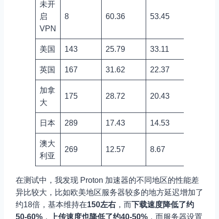
未开
启
8
60.36
53.45
VPN
美国
143
25.79
33.11
英国
167
31.62
22.37
加拿
175
28.72
20.43
大
日本
289
17.43
14.53
澳大
269
12.57
8.67
利亚
在测试中，我发现 Proton 加速器的不同地区的性能差
异比较大，比如欧美地区服务器较多的地方延迟增加了
约18倍，基本维持在
150左右
，而
下载速度降低了约
50-60%
，
上传速度也降低了约40-50%
，而服务器设置